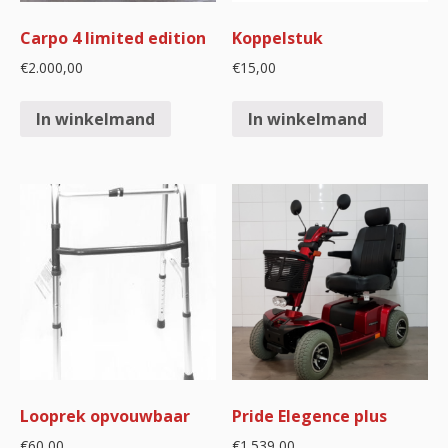
Carpo 4 limited edition
Koppelstuk
€
2.000,00
€
15,00
In winkelmand
In winkelmand
Looprek opvouwbaar
Pride Elegence plus
€
60,00
€
1.539,00