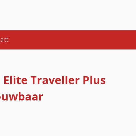
act
Elite Traveller Plus
vouwbaar
l