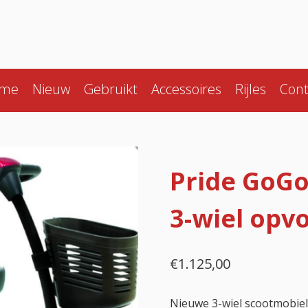
me
Nieuw
Gebruikt
Accessoires
Rijles
Cont
Pride GoGo 
3-wiel op
€
1.125,00
Nieuwe 3-wiel scootmobie