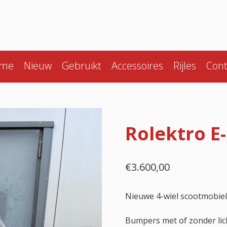
me
Nieuw
Gebruikt
Accessoires
Rijles
Cont
Rolektro E
€
3.600,00
Nieuwe 4-wiel scootmobie
Bumpers met of zonder lich