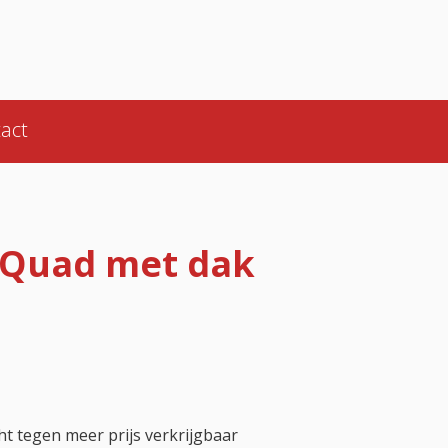
act
-Quad met dak
l
t tegen meer prijs verkrijgbaar