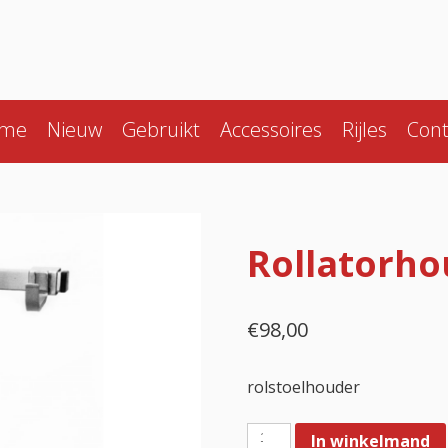
me
Nieuw
Gebruikt
Accessoires
Rijles
Cont
Rollatorho
€
98,00
rolstoelhouder
Rollatorhouder
In winkelmand