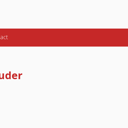
act
uder